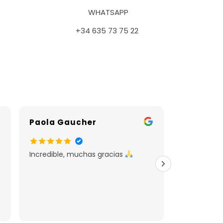
WHATSAPP
+34 635 73 75 22
Paola Gaucher
unai bel
Incredible, muchas gracias
Oso gomen