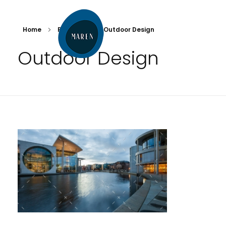
Home
Portfolio
Outdoor Design
Outdoor Design
Maren
Servicios náuticos de recreo