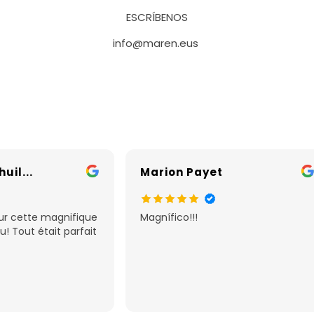
ESCRÍBENOS
info@maren.eus
uil...
Marion Payet
ur cette magnifique
Magnífico!!!
u! Tout était parfait