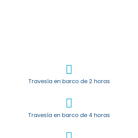
Sigue descubriendo la magia de la Costa
Vasca y continúa tu aventura con estas otras
travesías en barco
Travesía en barco de 2 horas
Travesía en barco de 4 horas