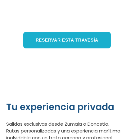
Catering reforzado con más víveres, travesía
interurbana extendida, baño, relax y
actividades náuticas.
RESERVAR ESTA TRAVESÍA
VER RUTAS
Tu experiencia privada
Salidas exclusivas desde Zumaia o Donostia.
Rutas personalizadas y una experiencia marítima
inolvidable con un trato cercano y profesional.